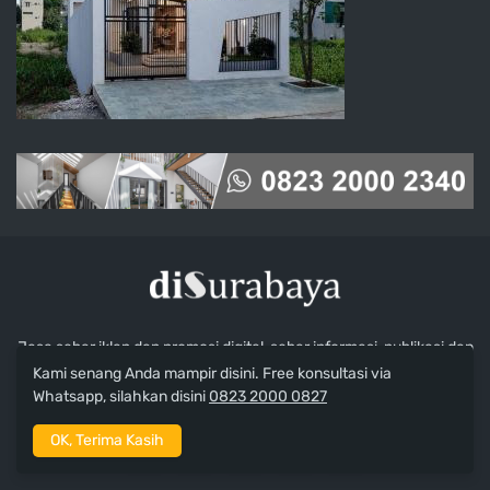
Jasa sebar iklan dan promosi digital, sebar informasi, publikasi dan
promosi (SEO, Backlink, Digital Marketing, Online Marketing), Jasa
Kami senang Anda mampir disini. Free konsultasi via
SEO dan Optimasi Google di Surabaya. Free konsultasi.
Whatsapp, silahkan disini
0823 2000 0827
OK, Terima Kasih