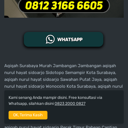
Aqiqah Surabaya Murah Jambangan Jambangan aqiqah
nurul hayat sidoarjo Sidotopo Semampir Kota Surabaya,
aqiqah nurul hayat sidoarjo Sawahan Putat Jaya, aqiqah
nurul hayat sidoarjo Wonocolo Kota Surabaya, aqiqah nurul
hayat sidoarjo Wonocolo Margorejo, aqiqah nurul hayat
Kami senang Anda mampir disini. Free konsultasi via
sidoarjo Kutisari Tenggilis Mejoyo Kota Surabaya, aqiqah
Whatsapp, silahkan disini
0823 2000 0827
nurul hayat sidoarjo Bringin Sambikerep, aqiqah nurul
hayat sidoarjo Romokalisari Benowo Kota Surabaya, aqiqah
OK, Terima Kasih
nurul hayat sidoarjo Jajar Tunggal Wiyung Kota Surabaya,
aqiqah nurul hayat sidoarjo Perak Timur Pabean Cantian,