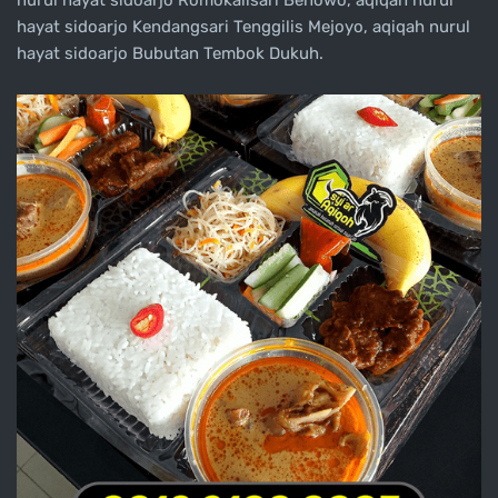
nurul hayat sidoarjo Romokalisari Benowo, aqiqah nurul
hayat sidoarjo Kendangsari Tenggilis Mejoyo, aqiqah nurul
hayat sidoarjo Bubutan Tembok Dukuh.